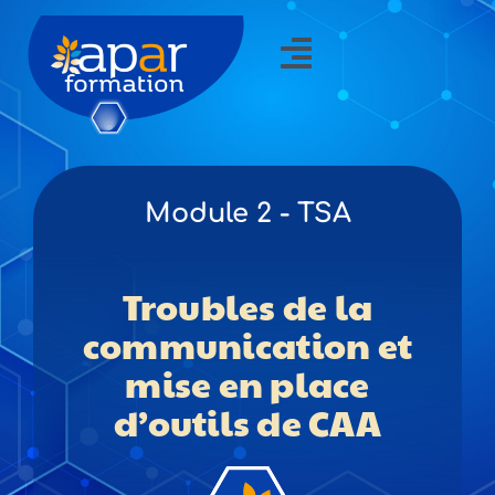
Passer
au
contenu
Toggle
Navigation
::
FORMATIONS 2026-2027
Module 2 - TSA
l’OF
Troubles de la
Actus
communication et
Contact
mise en place
d’outils de CAA