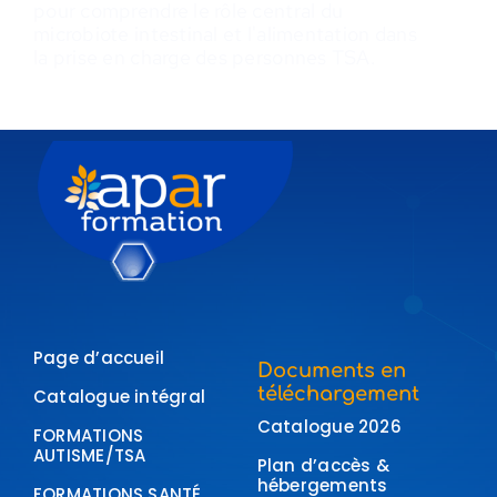
pour comprendre le rôle central du
microbiote intestinal et l'alimentation dans
la prise en charge des personnes TSA.
Page d’accueil
Documents en
téléchargement
Catalogue intégral
Catalogue 2026
FORMATIONS
AUTISME/TSA
Plan d’accès &
hébergements
FORMATIONS SANTÉ