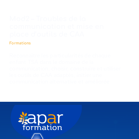
Mod2 – Troubles de la
communication et mise en
place d’outils de CAA
Formations
Reconnaître les particularités de chaque
enfant TSA dans le domaine de la
communication, choisir, construire et utiliser
les outils de CAA adaptés, initier une
communication alternative et améliorée